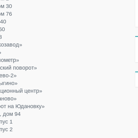
ом 30
ом 76
 40
60
8
козавод»
»
лометр»
ский поворот»
ево-2»
тыгино»
ационный центр»
аново»
рот на Юдановку»
, дом 94
пус 1
пус 2