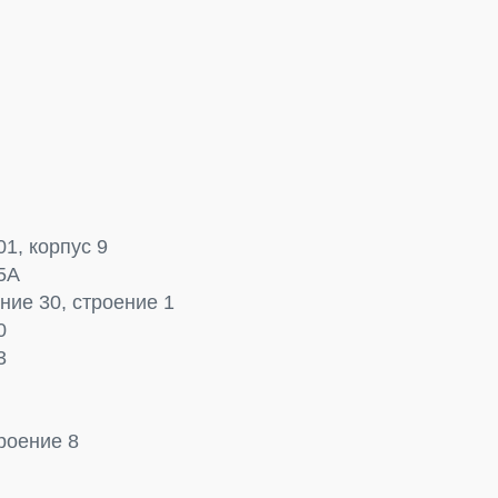
1, корпус 9
5А
ие 30, строение 1
0
3
роение 8