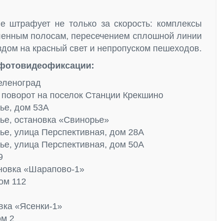
 штрафует не только за скорость: комплексы
ленным полосам, пересечением сплошной линии
ездом на красный свет и непропуском пешеходов.
 фотовидеофиксации:
Зеленоград
 поворот на поселок Станции Крекшино
ье, дом 53А
ье, остановка «Свинорье»
ье, улица Перспективная, дом 28А
ье, улица Перспективная, дом 50А
9
ановка «Шарапово-1»
ом 112
вка «Ясенки-1»
ом 2