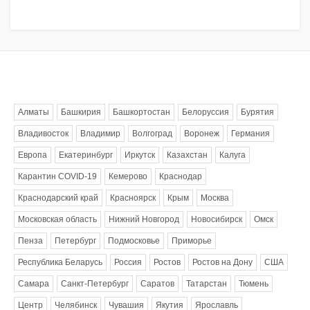
Метки
Алматы
Башкирия
Башкортостан
Белоруссия
Бурятия
Владивосток
Владимир
Волгоград
Воронеж
Германия
Европа
Екатеринбург
Иркутск
Казахстан
Калуга
Карантин COVID-19
Кемерово
Краснодар
Краснодарский край
Красноярск
Крым
Москва
Московская область
Нижний Новгород
Новосибирск
Омск
Пенза
Петербург
Подмосковье
Приморье
Республика Беларусь
Россия
Ростов
Ростов на Дону
США
Самара
Санкт-Петербург
Саратов
Татарстан
Тюмень
Центр
Челябинск
Чувашия
Якутия
Ярославль