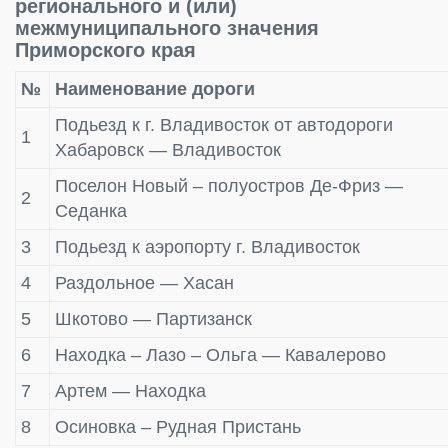
регионального и (или)
межмуниципального значения
Приморского края
№
Наименование дороги
Подьезд к г. Владивосток от автодороги
1
Хабаровск — Владивосток
Поселон Новый – полуостров Де-Фриз —
2
Седанка
3
Подьезд к аэропорту г. Владивосток
4
Раздольное — Хасан
5
Шкотово — Партизанск
6
Находка – Лазо – Ольга — Кавалерово
7
Артем — Находка
8
Осиновка – Рудная Пристань