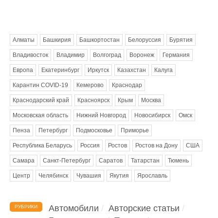
Метки
Алматы
Башкирия
Башкортостан
Белоруссия
Бурятия
Владивосток
Владимир
Волгоград
Воронеж
Германия
Европа
Екатеринбург
Иркутск
Казахстан
Калуга
Карантин COVID-19
Кемерово
Краснодар
Краснодарский край
Красноярск
Крым
Москва
Московская область
Нижний Новгород
Новосибирск
Омск
Пенза
Петербург
Подмосковье
Приморье
Республика Беларусь
Россия
Ростов
Ростов на Дону
США
Самара
Санкт-Петербург
Саратов
Татарстан
Тюмень
Центр
Челябинск
Чувашия
Якутия
Ярославль
Автомобили
Авторские статьи
РУБРИКИ