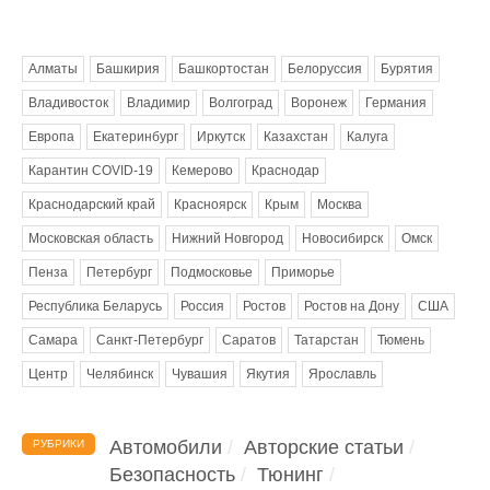
Метки
Алматы
Башкирия
Башкортостан
Белоруссия
Бурятия
Владивосток
Владимир
Волгоград
Воронеж
Германия
Европа
Екатеринбург
Иркутск
Казахстан
Калуга
Карантин COVID-19
Кемерово
Краснодар
Краснодарский край
Красноярск
Крым
Москва
Московская область
Нижний Новгород
Новосибирск
Омск
Пенза
Петербург
Подмосковье
Приморье
Республика Беларусь
Россия
Ростов
Ростов на Дону
США
Самара
Санкт-Петербург
Саратов
Татарстан
Тюмень
Центр
Челябинск
Чувашия
Якутия
Ярославль
Автомобили
Авторские статьи
РУБРИКИ
Безопасность
Тюнинг