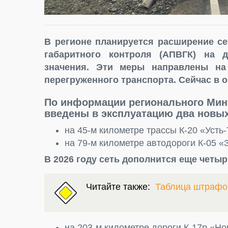
В регионе планируется расширение се
габаритного контроля (АПВГК) на 
значения. Эти меры направлены на
перегруженного транспорта. Сейчас в 
По информации регионального Минт
введены в эксплуатацию два новых
на 45-м километре трассы К-20 «Усть-
на 79-м километре автодороги К-05 «
В 2026 году сеть дополнится еще четы
Читайте также:
Таблица штрафо
на 203-м километре дороги К-17р «Но