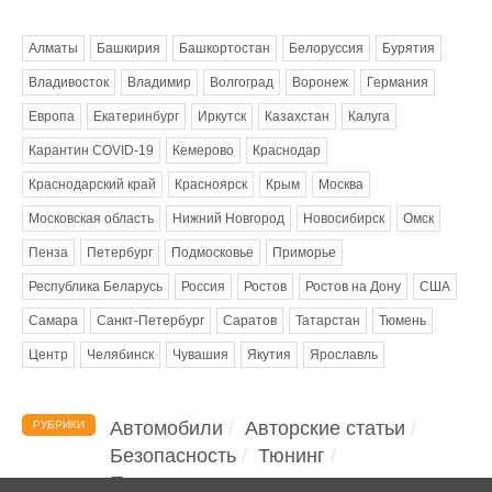
Метки
Алматы
Башкирия
Башкортостан
Белоруссия
Бурятия
Владивосток
Владимир
Волгоград
Воронеж
Германия
Европа
Екатеринбург
Иркутск
Казахстан
Калуга
Карантин COVID-19
Кемерово
Краснодар
Краснодарский край
Красноярск
Крым
Москва
Московская область
Нижний Новгород
Новосибирск
Омск
Пенза
Петербург
Подмосковье
Приморье
Республика Беларусь
Россия
Ростов
Ростов на Дону
США
Самара
Санкт-Петербург
Саратов
Татарстан
Тюмень
Центр
Челябинск
Чувашия
Якутия
Ярославль
Автомобили
Авторские статьи
РУБРИКИ
Безопасность
Тюнинг
Помощь водителю