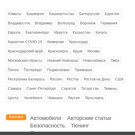
Метки
Алматы
Башкирия
Башкортостан
Белоруссия
Бурятия
Владивосток
Владимир
Волгоград
Воронеж
Германия
Европа
Екатеринбург
Иркутск
Казахстан
Калуга
Карантин COVID-19
Кемерово
Краснодар
Краснодарский край
Красноярск
Крым
Москва
Московская область
Нижний Новгород
Новосибирск
Омск
Пенза
Петербург
Подмосковье
Приморье
Республика Беларусь
Россия
Ростов
Ростов на Дону
США
Самара
Санкт-Петербург
Саратов
Татарстан
Тюмень
Центр
Челябинск
Чувашия
Якутия
Ярославль
Автомобили
Авторские статьи
РУБРИКИ
Безопасность
Тюнинг
Помощь водителю