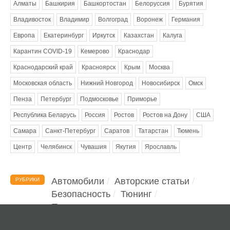
Алматы
Башкирия
Башкортостан
Белоруссия
Бурятия
Владивосток
Владимир
Волгоград
Воронеж
Германия
Европа
Екатеринбург
Иркутск
Казахстан
Калуга
Карантин COVID-19
Кемерово
Краснодар
Краснодарский край
Красноярск
Крым
Москва
Московская область
Нижний Новгород
Новосибирск
Омск
Пенза
Петербург
Подмосковье
Приморье
Республика Беларусь
Россия
Ростов
Ростов на Дону
США
Самара
Санкт-Петербург
Саратов
Татарстан
Тюмень
Центр
Челябинск
Чувашия
Якутия
Ярославль
Автомобили
Авторские статьи
РУБРИКИ
Безопасность
Тюнинг
Помощь водителю