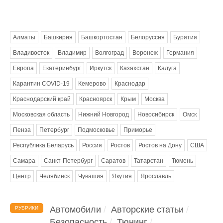
Метки
Алматы
Башкирия
Башкортостан
Белоруссия
Бурятия
Владивосток
Владимир
Волгоград
Воронеж
Германия
Европа
Екатеринбург
Иркутск
Казахстан
Калуга
Карантин COVID-19
Кемерово
Краснодар
Краснодарский край
Красноярск
Крым
Москва
Московская область
Нижний Новгород
Новосибирск
Омск
Пенза
Петербург
Подмосковье
Приморье
Республика Беларусь
Россия
Ростов
Ростов на Дону
США
Самара
Санкт-Петербург
Саратов
Татарстан
Тюмень
Центр
Челябинск
Чувашия
Якутия
Ярославль
Автомобили
Авторские статьи
РУБРИКИ
Безопасность
Тюнинг