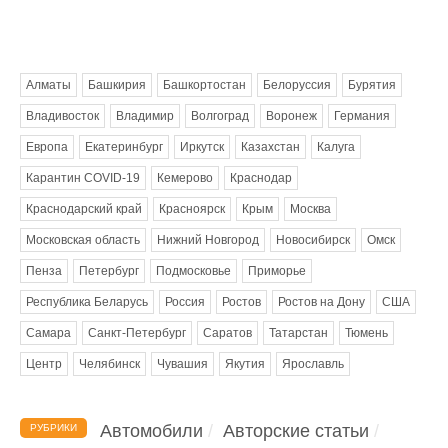
Метки
Алматы
Башкирия
Башкортостан
Белоруссия
Бурятия
Владивосток
Владимир
Волгоград
Воронеж
Германия
Европа
Екатеринбург
Иркутск
Казахстан
Калуга
Карантин COVID-19
Кемерово
Краснодар
Краснодарский край
Красноярск
Крым
Москва
Московская область
Нижний Новгород
Новосибирск
Омск
Пенза
Петербург
Подмосковье
Приморье
Республика Беларусь
Россия
Ростов
Ростов на Дону
США
Самара
Санкт-Петербург
Саратов
Татарстан
Тюмень
Центр
Челябинск
Чувашия
Якутия
Ярославль
Автомобили
Авторские статьи
РУБРИКИ