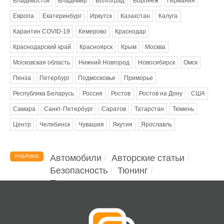
Владивосток
Владимир
Волгоград
Воронеж
Германия
Европа
Екатеринбург
Иркутск
Казахстан
Калуга
Карантин COVID-19
Кемерово
Краснодар
Краснодарский край
Красноярск
Крым
Москва
Московская область
Нижний Новгород
Новосибирск
Омск
Пенза
Петербург
Подмосковье
Приморье
Республика Беларусь
Россия
Ростов
Ростов на Дону
США
Самара
Санкт-Петербург
Саратов
Татарстан
Тюмень
Центр
Челябинск
Чувашия
Якутия
Ярославль
Автомобили
Авторские статьи
РУБРИКИ
Безопасность
Тюнинг
Помощь водителю