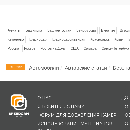
Метки
Алматы
Башкирия
Башкортостан
Белоруссия
Бурятия
Влади
Кемерово
Краснодар
Краснодарский край
Красноярск
Крым
Россия
Ростов
Ростов на Дону
США
Самара
Санкт-Петербург
Автомобили
Авторские статьи
Безопа
РУБРИКИ
О НАС
ДО
СВЯЖИТЕСЬ С НАМИ
НО
ФОРУМ ДЛЯ ДОБАВЛЕНИЯ КАМЕР
НО
ИСПОЛЬЗОВАНИЕ МАТЕРИАЛОВ
НО