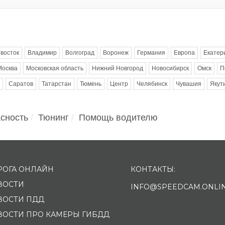
восток
Владимир
Волгоград
Воронеж
Германия
Европа
Екатер
Москва
Московская область
Нижний Новгород
Новосибирск
Омск
П
Саратов
Татарстан
Тюмень
Центр
Челябинск
Чувашия
Якут
сность
Тюнинг
Помощь водителю
РОГА ОНЛАЙН
КОНТАКТЫ:
ВОСТИ
INFO@SPEEDCAM.ONLI
ВОСТИ ПДД
ВОСТИ ПРО КАМЕРЫ ГИБДД