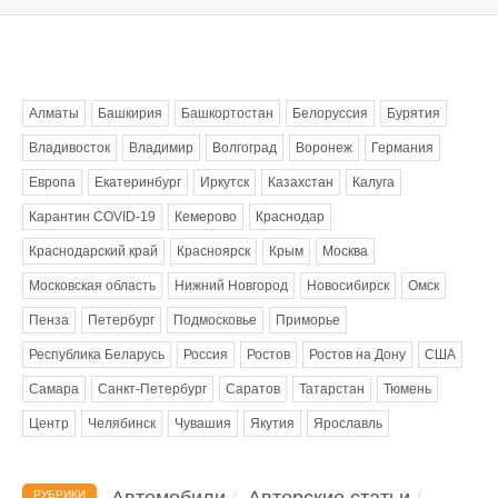
Метки
Алматы
Башкирия
Башкортостан
Белоруссия
Бурятия
Владивосток
Владимир
Волгоград
Воронеж
Германия
Европа
Екатеринбург
Иркутск
Казахстан
Калуга
Карантин COVID-19
Кемерово
Краснодар
Краснодарский край
Красноярск
Крым
Москва
Московская область
Нижний Новгород
Новосибирск
Омск
Пенза
Петербург
Подмосковье
Приморье
Республика Беларусь
Россия
Ростов
Ростов на Дону
США
Самара
Санкт-Петербург
Саратов
Татарстан
Тюмень
Центр
Челябинск
Чувашия
Якутия
Ярославль
Автомобили
Авторские статьи
РУБРИКИ