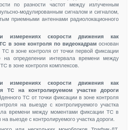
ости по разности частот между излученным
ульсно-модулированным сигналом и сигналом,
тым приемными антеннами радиолокационного
и измерениях скорости движения как
ТС в зоне контроля по видеокадрам
основан
 ТС в зоне контроля от точки первой фиксации
е на определении интервала времени между
ТС в зоне контроля комплексов.
и измерениях скорости движения как
я ТС на контролируемом участке дороги
йденного ТС от точки фиксации в зоне контроля
нтроля на выезде с контролируемого участка
вала времени между моментами фиксации ТС в
я на выезде с контролируемого участка дороги.
дного или нескольких моноблоков Трафик-ДТ,