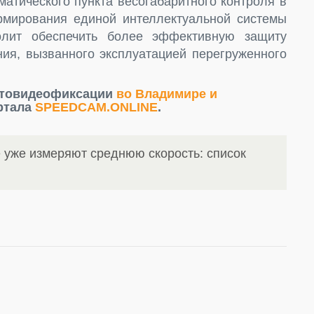
матического пункта весогабаритного контроля в
рмирования единой интеллектуальной системы
олит обеспечить более эффективную защиту
ния, вызванного эксплуатацией перегруженного
отовидеофиксации
во Владимире и
ртала
SPEEDCAM.ONLINE
.
е уже измеряют среднюю скорость: список