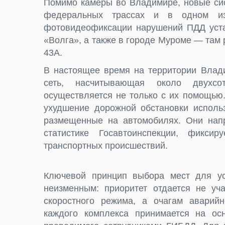
Помимо камеры во Владимире, новые сис
федеральных трассах и в одном из
фотовидеофиксации нарушений ПДД уста
«Волга», а также в городе Муроме — там 
43А.
В настоящее время на территории Влади
сеть, насчитывающая около двухсо
осуществляется не только с их помощью
ухудшение дорожной обстановки исполь
размещенные на автомобилях. Они напра
статистике Госавтоинспекции, фиксир
транспортных происшествий.
Ключевой принцип выбора мест для ус
неизменным: приоритет отдается не уч
скоростного режима, а очагам аварий
каждого комплекса принимается на осн