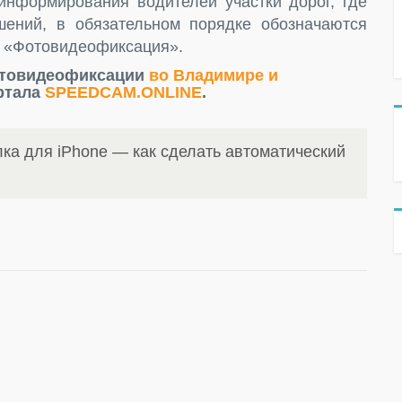
нформирования водителей участки дорог, где
шений, в обязательном порядке обозначаются
 «Фотовидеофиксация».
отовидеофиксации
во Владимире и
ртала
SPEEDCAM.ONLINE
.
ка для iPhone — как сделать автоматический