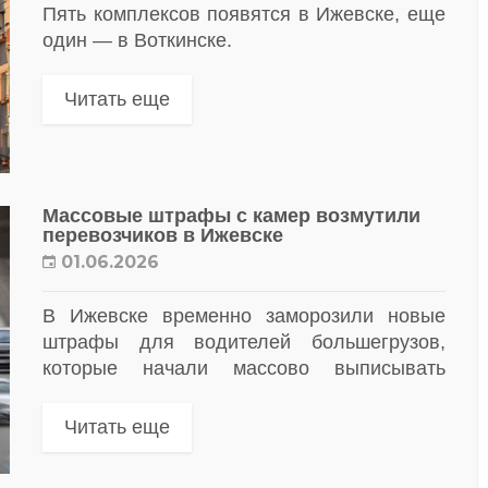
Пять комплексов появятся в Ижевске, еще
один — в Воткинске.
Читать еще
Массовые штрафы с камер возмутили
перевозчиков в Ижевске
01.06.2026
В Ижевске временно заморозили новые
штрафы для водителей большегрузов,
которые начали массово выписывать
дорожные камеры за въезд в город под
запрещающие знаки. Решение приняли
Читать еще
после многочисленных жалоб
перевозчиков, столкнувшихся с...