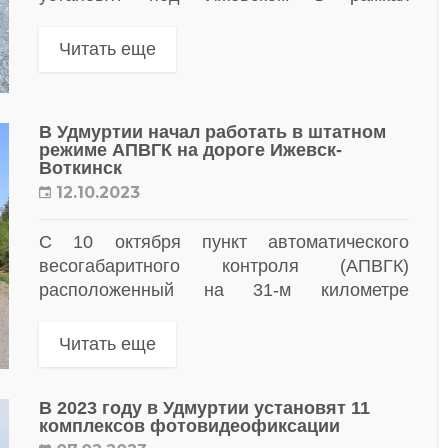
нацпроекта «Безопасные качественные
дороги» в 2025 году
Читать еще
В Удмуртии начал работать в штатном
режиме АПВГК на дороге Ижевск-
Воткинск
12.10.2023
С 10 октября пункт автоматического
весогабаритного контроля (АПВГК)
расположенный на 31-м километре
автодороги Ижевск-Воткинск переведен в
рабочий режим
Читать еще
В 2023 году в Удмуртии установят 11
комплексов фотовидеофиксации