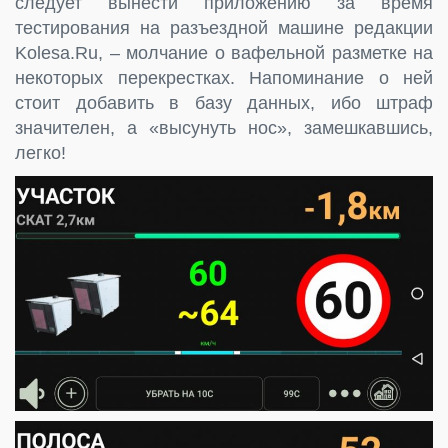
следует вынести приложению за время
тестирования на разъездной машине редакции
Kolesa.Ru, – молчание о вафельной разметке на
некоторых перекрестках. Напоминание о ней
стоит добавить в базу данных, ибо штраф
значителен, а «высунуть нос», замешкавшись,
легко!