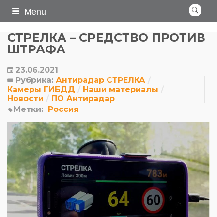
Menu
СТРЕЛКА – СРЕДСТВО ПРОТИВ
ШТРАФА
23.06.2021
Рубрика:
Антирадар СТРЕЛКА
Камеры ГИБДД
Наши материалы
Новости
ПО Антирадар
Метки:
Россия