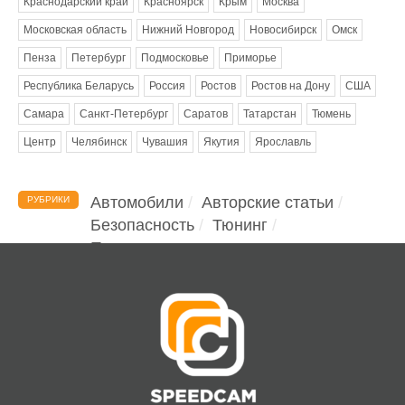
Краснодарский край
Красноярск
Крым
Москва
Московская область
Нижний Новгород
Новосибирск
Омск
Пенза
Петербург
Подмосковье
Приморье
Республика Беларусь
Россия
Ростов
Ростов на Дону
США
Самара
Санкт-Петербург
Саратов
Татарстан
Тюмень
Центр
Челябинск
Чувашия
Якутия
Ярославль
Автомобили
Авторские статьи
РУБРИКИ
Безопасность
Тюнинг
Помощь водителю