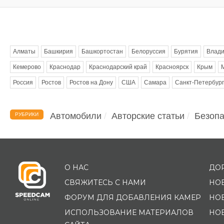
Метки
Алматы
Башкирия
Башкортостан
Белоруссия
Бурятия
Влади
Кемерово
Краснодар
Краснодарский край
Красноярск
Крым
Россия
Ростов
Ростов на Дону
США
Самара
Санкт-Петербург
Автомобили
Авторские статьи
Безопа
РУБРИКИ
О НАС
ДО
СВЯЖИТЕСЬ С НАМИ
НО
ФОРУМ ДЛЯ ДОБАВЛЕНИЯ КАМЕР
НО
ИСПОЛЬЗОВАНИЕ МАТЕРИАЛОВ
НО