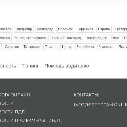
восток
Владимир
Волгоград
Воронеж
Германия
Европа
Екатер
Москва
Московская область
Нижний Новгород
Новосибирск
Омск
П
Саратов
Татарстан
Тюмень
Центр
Челябинск
Чувашия
Якут
сность
Тюнинг
Помощь водителю
РОГА ОНЛАЙН
КОНТАКТЫ:
ВОСТИ
INFO@SPEEDCAM.ONLI
ВОСТИ ПДД
ВОСТИ ПРО КАМЕРЫ ГИБДД