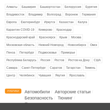
Алматы
Башкирия
Башкортостан
Белоруссия
Бурятия
Владивосток
Владимир
Волгоград
Воронеж
Германия
Европа
Екатеринбург
Иркутск
Казахстан
Калуга
Карантин COVID-19
Кемерово
Краснодар
Краснодарский край
Красноярск
Крым
Москва
Московская область
Нижний Новгород
Новосибирск
Омск
Пенза
Петербург
Подмосковье
Приморье
Республика Беларусь
Россия
Ростов
Ростов на Дону
США
Самара
Санкт-Петербург
Саратов
Татарстан
Тюмень
Центр
Челябинск
Чувашия
Якутия
Ярославль
Автомобили
Авторские статьи
РУБРИКИ
Безопасность
Тюнинг
Помощь водителю