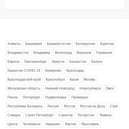
Метки
Алматы
Башкирия
Башкортостан
Белоруссия
Бурятия
Владивосток
Владимир
Волгоград
Воронеж
Германия
Европа
Екатеринбург
Иркутск
Казахстан
Калуга
Карантин COVID-19
Кемерово
Краснодар
Краснодарский край
Красноярск
Крым
Москва
Московская область
Нижний Новгород
Новосибирск
Омск
Пенза
Петербург
Подмосковье
Приморье
Республика Беларусь
Россия
Ростов
Ростов на Дону
США
Самара
Санкт-Петербург
Саратов
Татарстан
Тюмень
Центр
Челябинск
Чувашия
Якутия
Ярославль