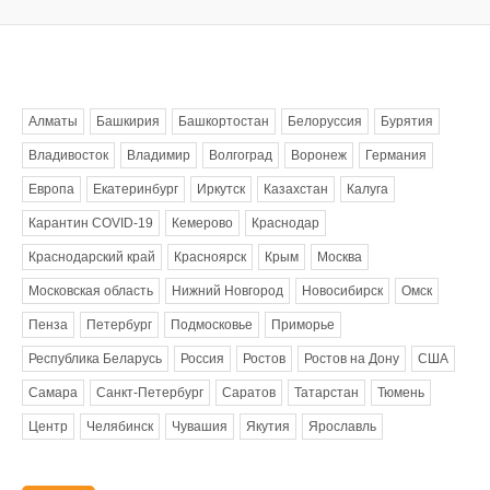
Метки
Алматы
Башкирия
Башкортостан
Белоруссия
Бурятия
Владивосток
Владимир
Волгоград
Воронеж
Германия
Европа
Екатеринбург
Иркутск
Казахстан
Калуга
Карантин COVID-19
Кемерово
Краснодар
Краснодарский край
Красноярск
Крым
Москва
Московская область
Нижний Новгород
Новосибирск
Омск
Пенза
Петербург
Подмосковье
Приморье
Республика Беларусь
Россия
Ростов
Ростов на Дону
США
Самара
Санкт-Петербург
Саратов
Татарстан
Тюмень
Центр
Челябинск
Чувашия
Якутия
Ярославль