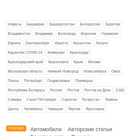
Метки
Алматы
Башкирия
Башкортостан
Белоруссия
Бурятия
Владивосток
Владимир
Волгоград
Воронеж
Германия
Европа
Екатеринбург
Иркутск
Казахстан
Калуга
Карантин COVID-19
Кемерово
Краснодар
Краснодарский край
Красноярск
Крым
Москва
Московская область
Нижний Новгород
Новосибирск
Омск
Пенза
Петербург
Подмосковье
Приморье
Республика Беларусь
Россия
Ростов
Ростов на Дону
США
Самара
Санкт-Петербург
Саратов
Татарстан
Тюмень
Центр
Челябинск
Чувашия
Якутия
Ярославль
Автомобили
Авторские статьи
РУБРИКИ