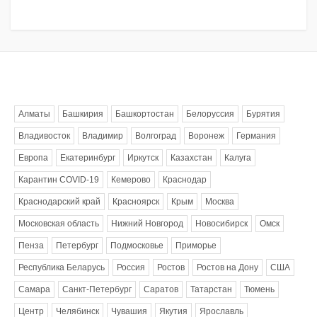
Метки
Алматы
Башкирия
Башкортостан
Белоруссия
Бурятия
Владивосток
Владимир
Волгоград
Воронеж
Германия
Европа
Екатеринбург
Иркутск
Казахстан
Калуга
Карантин COVID-19
Кемерово
Краснодар
Краснодарский край
Красноярск
Крым
Москва
Московская область
Нижний Новгород
Новосибирск
Омск
Пенза
Петербург
Подмосковье
Приморье
Республика Беларусь
Россия
Ростов
Ростов на Дону
США
Самара
Санкт-Петербург
Саратов
Татарстан
Тюмень
Центр
Челябинск
Чувашия
Якутия
Ярославль