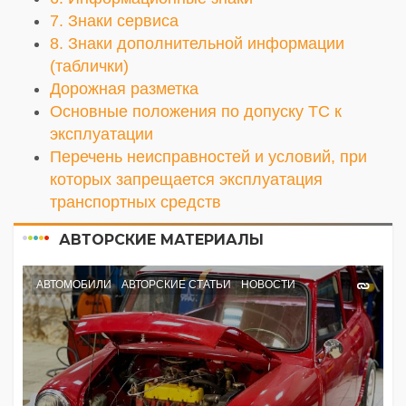
7. Знаки сервиса
8. Знаки дополнительной информации
(таблички)
Дорожная разметка
Основные положения по допуску ТС к
эксплуатации
Перечень неисправностей и условий, при
которых запрещается эксплуатация
транспортных средств
АВТОРСКИЕ МАТЕРИАЛЫ
АВТОМОБИЛИ
АВТОРСКИЕ СТАТЬИ
НОВОСТИ