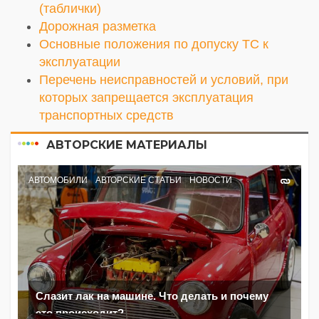
(таблички)
Дорожная разметка
Основные положения по допуску ТС к
эксплуатации
Перечень неисправностей и условий, при
которых запрещается эксплуатация
транспортных средств
АВТОРСКИЕ МАТЕРИАЛЫ
АВТОМОБИЛИ
АВТОРСКИЕ СТАТЬИ
НОВОСТИ
Слазит лак на машине. Что делать и почему
это происходит?