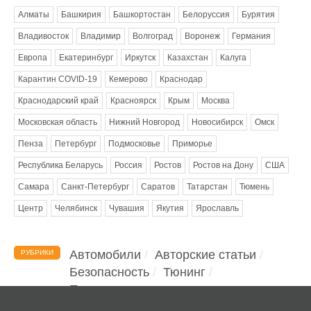
Алматы
Башкирия
Башкортостан
Белоруссия
Бурятия
Владивосток
Владимир
Волгоград
Воронеж
Германия
Европа
Екатеринбург
Иркутск
Казахстан
Калуга
Карантин COVID-19
Кемерово
Краснодар
Краснодарский край
Красноярск
Крым
Москва
Московская область
Нижний Новгород
Новосибирск
Омск
Пенза
Петербург
Подмосковье
Приморье
Республика Беларусь
Россия
Ростов
Ростов на Дону
США
Самара
Санкт-Петербург
Саратов
Татарстан
Тюмень
Центр
Челябинск
Чувашия
Якутия
Ярославль
Автомобили
Авторские статьи
РУБРИКИ
Безопасность
Тюнинг
Помощь водителю