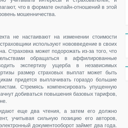
но учитывать интересы и страхователей, и
агают, что в формате онлайн-отношений в этой
ровень мошенничества.
екта не настаивают на изменении стоимости
 страховщики используют нововведение в своих
а. Страховка может подорожать из-за того, что
тельствами обращаться в аффилированные
водить экспертизу ущерба в независимых
ертизы размер страховых выплат может быть
щикам придется выплачивать гораздо большие
истам. Стремясь компенсировать упущенную
 начнут добиваться повышения базовых тарифов,
не.
идают еще два чтения, а затем его должно
ент, учитывая сильную позицию его авторов,
а электронный документооборот займет два года.