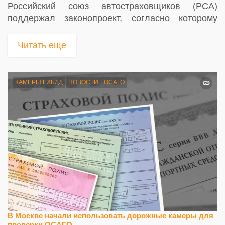
Российский союз автостраховщиков (РСА)
поддержал законопроект, согласно которому
водителей за отсутствие действующего полиса
ОСАГО будут штрафовать не чаще одного раза...
Читать еще
КАМЕРЫ ГИБДД
НОВОСТИ
ОСАГО
В Москве начали использовать дорожные камеры для
проверки ОСАГО