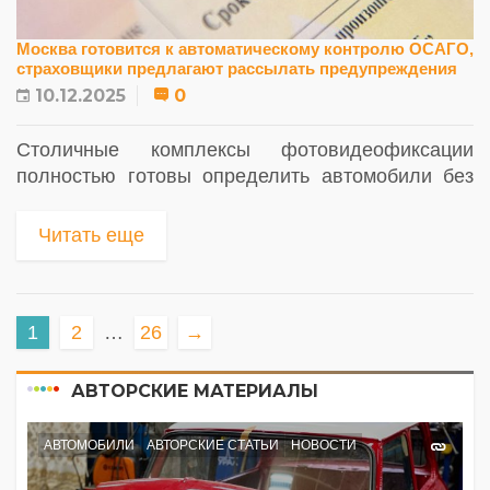
Москва готовится к автоматическому контролю ОСАГО,
страховщики предлагают рассылать предупреждения
10.12.2025
0
Столичные комплексы фотовидеофиксации
полностью готовы определить автомобили без
ОСАГО, а страховщики предлагают запустить
мягкий режим контроля — рассылку
Читать еще
предупреждающих уведомлений...
1
2
…
26
→
АВТОРСКИЕ МАТЕРИАЛЫ
АВТОМОБИЛИ
АВТОРСКИЕ СТАТЬИ
НОВОСТИ