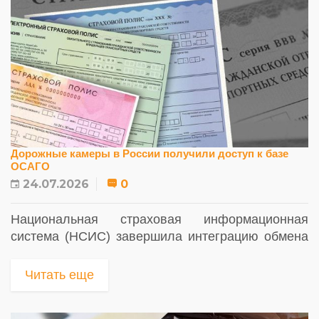
Дорожные камеры в России получили доступ к базе
ОСАГО
24.07.2026
0
Национальная страховая информационная
система (НСИС) завершила интеграцию обмена
данными с ГИБДД, что позволит использовать
комплексы фотовидеофиксации для выявления
Читать еще
автомобилей без...