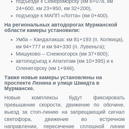
подъезде к Североморску (км 6+078, км
24+600, км 23+950, км 32+200),
подъезде к МАПП «Лотта» (км 0+400).
На региональных автодорогах Мурманской
области камеры установили:
Умба – Кандалакша: км 81+193 (п. Колвица),
км 94+777 и км 94+330 (п. Лувеньга);
Мишуково – Снежногорск (км 37+800);
автоподъезд к Апатитам (км 10+395) и к
Оленегорску (км 1+946).
Также новые камеры установлены на
проспекте Ленина и улице Шмидта в
Мурманске.
Новые комплексы будут фиксировать
превышение скорости, движение по обочине,
выезд за стоп-линию на запрещающий сигнал
светофора, движение во встречном
направлении, пересечение сплошной линии