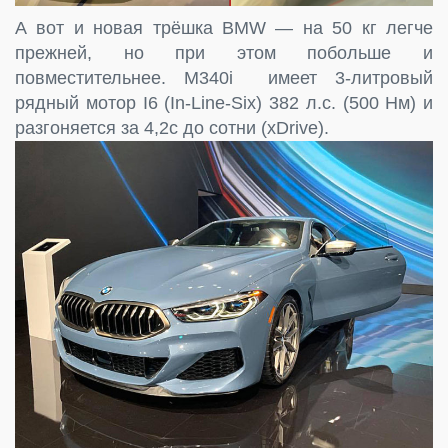
А вот и новая трёшка BMW — на 50 кг легче
прежней, но при этом побольше и
повместительнее. M340i имеет 3-литровый
рядный мотор I6 (In-Line-Six) 382 л.с. (500 Нм) и
разгоняется за 4,2с до сотни (xDrive).