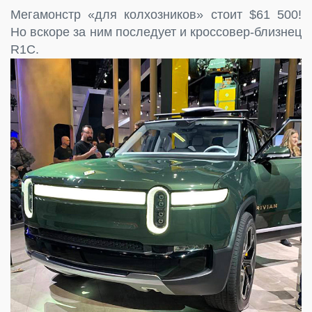
Мегамонстр «для колхозников» стоит $61 500!
Но вскоре за ним последует и кроссовер-близнец
R1C.