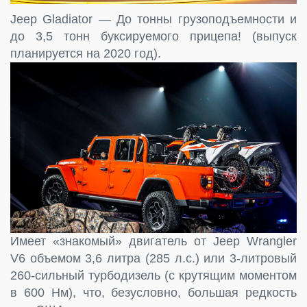
Jeep Gladiator — До тонны грузоподъемности и
до 3,5 тонн буксируемого прицепа! (выпуск
планируется на 2020 год).
Имеет «знакомый» двигатель от Jeep Wrangler
V6 объемом 3,6 литра (285 л.с.) или 3-литровый
260-сильный турбодизель (с крутящим моментом
в 600 Нм), что, безусловно, большая редкость