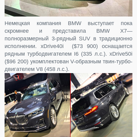
Немецкая компания BMW выступает пока
скромнее и представила BMW X7—
полноразмерный 3-рядный SUV в традиционно
исполнении. xDrive40i ($73 900) оснащается
рядным турбодвигателем I6 (335 л.с.). xDrive50i
($96 200) укомплектован V-образным твин-турбо-
двигателем V8 (458 л.с.).