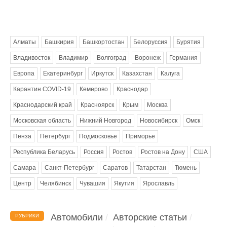
Метки
Алматы
Башкирия
Башкортостан
Белоруссия
Бурятия
Владивосток
Владимир
Волгоград
Воронеж
Германия
Европа
Екатеринбург
Иркутск
Казахстан
Калуга
Карантин COVID-19
Кемерово
Краснодар
Краснодарский край
Красноярск
Крым
Москва
Московская область
Нижний Новгород
Новосибирск
Омск
Пенза
Петербург
Подмосковье
Приморье
Республика Беларусь
Россия
Ростов
Ростов на Дону
США
Самара
Санкт-Петербург
Саратов
Татарстан
Тюмень
Центр
Челябинск
Чувашия
Якутия
Ярославль
Автомобили
Авторские статьи
РУБРИКИ