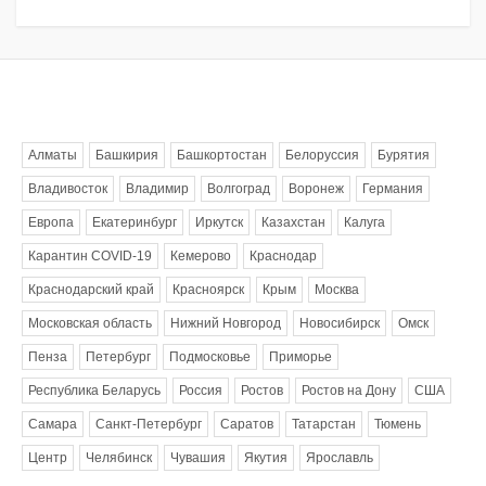
Метки
Алматы
Башкирия
Башкортостан
Белоруссия
Бурятия
Владивосток
Владимир
Волгоград
Воронеж
Германия
Европа
Екатеринбург
Иркутск
Казахстан
Калуга
Карантин COVID-19
Кемерово
Краснодар
Краснодарский край
Красноярск
Крым
Москва
Московская область
Нижний Новгород
Новосибирск
Омск
Пенза
Петербург
Подмосковье
Приморье
Республика Беларусь
Россия
Ростов
Ростов на Дону
США
Самара
Санкт-Петербург
Саратов
Татарстан
Тюмень
Центр
Челябинск
Чувашия
Якутия
Ярославль