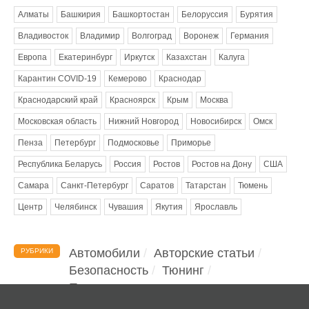
Алматы
Башкирия
Башкортостан
Белоруссия
Бурятия
Владивосток
Владимир
Волгоград
Воронеж
Германия
Европа
Екатеринбург
Иркутск
Казахстан
Калуга
Карантин COVID-19
Кемерово
Краснодар
Краснодарский край
Красноярск
Крым
Москва
Московская область
Нижний Новгород
Новосибирск
Омск
Пенза
Петербург
Подмосковье
Приморье
Республика Беларусь
Россия
Ростов
Ростов на Дону
США
Самара
Санкт-Петербург
Саратов
Татарстан
Тюмень
Центр
Челябинск
Чувашия
Якутия
Ярославль
Автомобили
Авторские статьи
РУБРИКИ
Безопасность
Тюнинг
Помощь водителю