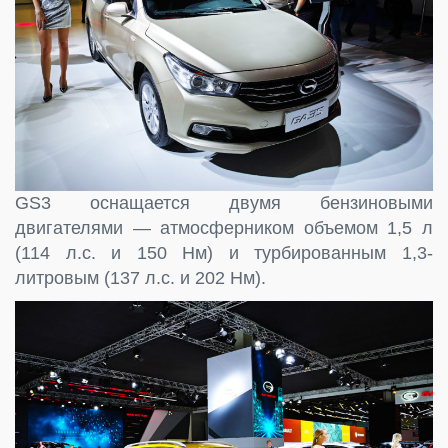
GS3 оснащается двумя бензиновыми
двигателями — атмосферником объемом 1,5 л
(114 л.с. и 150 Нм) и турбированным 1,3-
литровым (137 л.с. и 202 Нм).