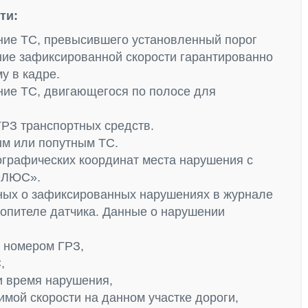
ти:
ие ТС, превысившего установленный порог
ение зафиксированной скорости гарантированно
у в кадре.
ие ТС, двигающегося по полосе для
РЗ транспортных средств.
ым или попутным ТС.
ографических координат места нарушения с
ОЛЮС».
ных о зафиксированных нарушениях в журнале
опителе датчика. Данные о нарушении
 номером ГРЗ,
,
и время нарушения,
мой скорости на данном участке дороги,