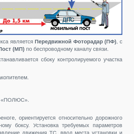
кса является
Передвижной Фоторадар (ПФ)
, с
ост (МП)
по беспроводному каналу связи.
танавливается сбоку контролируемого участка
акопителем.
и «ПОЛЮС».
еноге, ориентируется относительно дорожного
ному боксу. Установка требуемых параметров
авление движения ТС, ввод места установки и