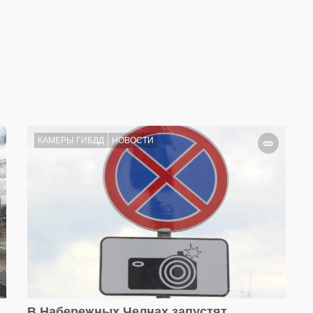
КАМЕРЫ ГИБДД
НОВОСТИ
В Набережных Челнах запустят