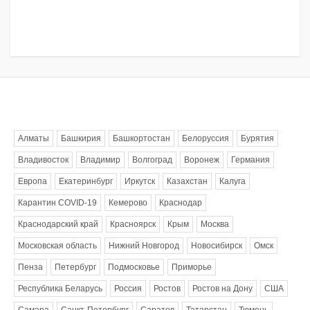
Метки
Алматы
Башкирия
Башкортостан
Белоруссия
Бурятия
Владивосток
Владимир
Волгоград
Воронеж
Германия
Европа
Екатеринбург
Иркутск
Казахстан
Калуга
Карантин COVID-19
Кемерово
Краснодар
Краснодарский край
Красноярск
Крым
Москва
Московская область
Нижний Новгород
Новосибирск
Омск
Пенза
Петербург
Подмосковье
Приморье
Республика Беларусь
Россия
Ростов
Ростов на Дону
США
Самара
Санкт-Петербург
Саратов
Татарстан
Тюмень