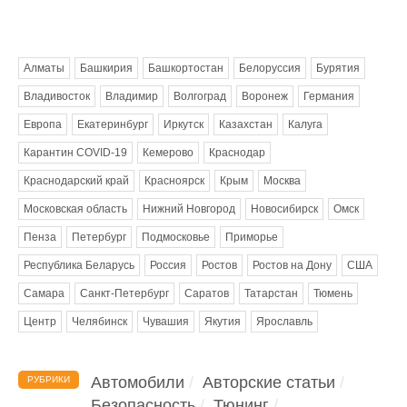
Метки
Алматы
Башкирия
Башкортостан
Белоруссия
Бурятия
Владивосток
Владимир
Волгоград
Воронеж
Германия
Европа
Екатеринбург
Иркутск
Казахстан
Калуга
Карантин COVID-19
Кемерово
Краснодар
Краснодарский край
Красноярск
Крым
Москва
Московская область
Нижний Новгород
Новосибирск
Омск
Пенза
Петербург
Подмосковье
Приморье
Республика Беларусь
Россия
Ростов
Ростов на Дону
США
Самара
Санкт-Петербург
Саратов
Татарстан
Тюмень
Центр
Челябинск
Чувашия
Якутия
Ярославль
Автомобили
Авторские статьи
РУБРИКИ
Безопасность
Тюнинг