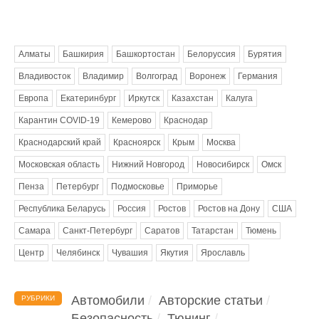
Метки
Алматы
Башкирия
Башкортостан
Белоруссия
Бурятия
Владивосток
Владимир
Волгоград
Воронеж
Германия
Европа
Екатеринбург
Иркутск
Казахстан
Калуга
Карантин COVID-19
Кемерово
Краснодар
Краснодарский край
Красноярск
Крым
Москва
Московская область
Нижний Новгород
Новосибирск
Омск
Пенза
Петербург
Подмосковье
Приморье
Республика Беларусь
Россия
Ростов
Ростов на Дону
США
Самара
Санкт-Петербург
Саратов
Татарстан
Тюмень
Центр
Челябинск
Чувашия
Якутия
Ярославль
Автомобили
Авторские статьи
РУБРИКИ
Безопасность
Тюнинг