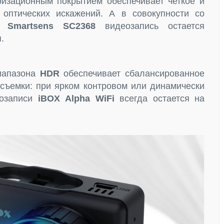
изационным покрытием обеспечивает четкое и
оптических искажений. А в совокупности со
ом
Smartsens
SC2368
видеозапись остается
.
иапазона
HDR
обеспечивает сбалансированное
съемки: при ярком контровом или динамически
еозаписи
iBOX
Alpha
WiFi
всегда остается на