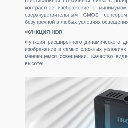
Шестислойная стеклянная линза с поляр
контрастное изображение с минимумом 
сверхчувствительным CMOS сенсор
безупречной в любых условиях освещения
ФУНКЦИЯ
HDR
Функция расширенного динамического д
изображение в самых сложных условиях 
меняющемся освещении. Качество вид
высоте!