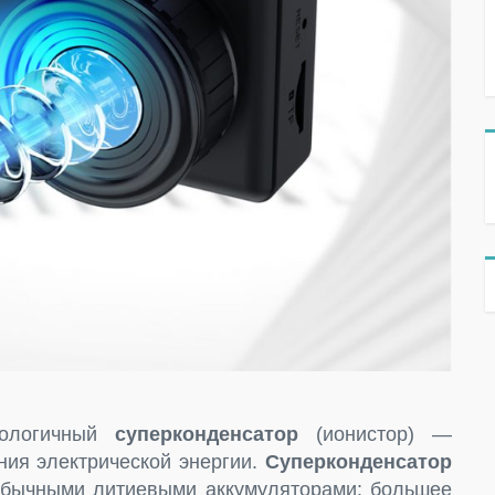
нологичный
суперконденсатор
(ионистор) —
ния электрической энергии.
Суперконденсатор
бычными литиевыми аккумуляторами: большее