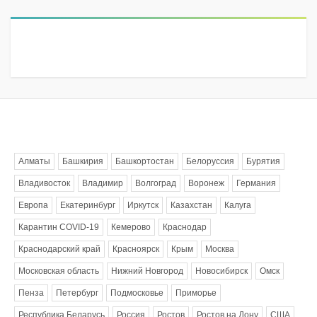
Метки
Алматы
Башкирия
Башкортостан
Белоруссия
Бурятия
Владивосток
Владимир
Волгоград
Воронеж
Германия
Европа
Екатеринбург
Иркутск
Казахстан
Калуга
Карантин COVID-19
Кемерово
Краснодар
Краснодарский край
Красноярск
Крым
Москва
Московская область
Нижний Новгород
Новосибирск
Омск
Пенза
Петербург
Подмосковье
Приморье
Республика Беларусь
Россия
Ростов
Ростов на Дону
США