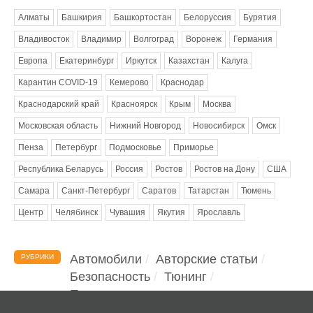
Алматы
Башкирия
Башкортостан
Белоруссия
Бурятия
Владивосток
Владимир
Волгоград
Воронеж
Германия
Европа
Екатеринбург
Иркутск
Казахстан
Калуга
Карантин COVID-19
Кемерово
Краснодар
Краснодарский край
Красноярск
Крым
Москва
Московская область
Нижний Новгород
Новосибирск
Омск
Пенза
Петербург
Подмосковье
Приморье
Республика Беларусь
Россия
Ростов
Ростов на Дону
США
Самара
Санкт-Петербург
Саратов
Татарстан
Тюмень
Центр
Челябинск
Чувашия
Якутия
Ярославль
Автомобили
Авторские статьи
РУБРИКИ
Безопасность
Тюнинг
Помощь водителю