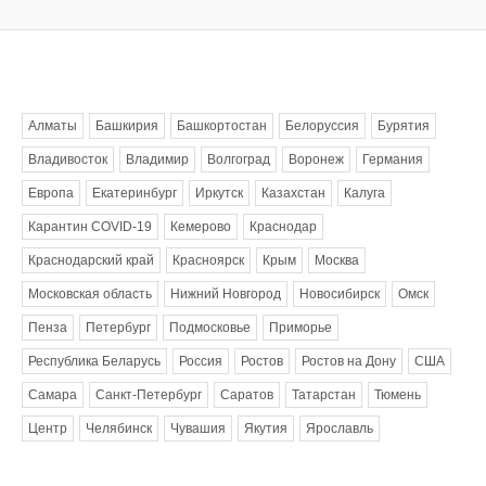
Метки
Алматы
Башкирия
Башкортостан
Белоруссия
Бурятия
Владивосток
Владимир
Волгоград
Воронеж
Германия
Европа
Екатеринбург
Иркутск
Казахстан
Калуга
Карантин COVID-19
Кемерово
Краснодар
Краснодарский край
Красноярск
Крым
Москва
Московская область
Нижний Новгород
Новосибирск
Омск
Пенза
Петербург
Подмосковье
Приморье
Республика Беларусь
Россия
Ростов
Ростов на Дону
США
Самара
Санкт-Петербург
Саратов
Татарстан
Тюмень
Центр
Челябинск
Чувашия
Якутия
Ярославль