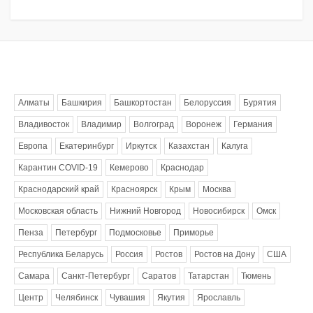
Метки
Алматы
Башкирия
Башкортостан
Белоруссия
Бурятия
Владивосток
Владимир
Волгоград
Воронеж
Германия
Европа
Екатеринбург
Иркутск
Казахстан
Калуга
Карантин COVID-19
Кемерово
Краснодар
Краснодарский край
Красноярск
Крым
Москва
Московская область
Нижний Новгород
Новосибирск
Омск
Пенза
Петербург
Подмосковье
Приморье
Республика Беларусь
Россия
Ростов
Ростов на Дону
США
Самара
Санкт-Петербург
Саратов
Татарстан
Тюмень
Центр
Челябинск
Чувашия
Якутия
Ярославль