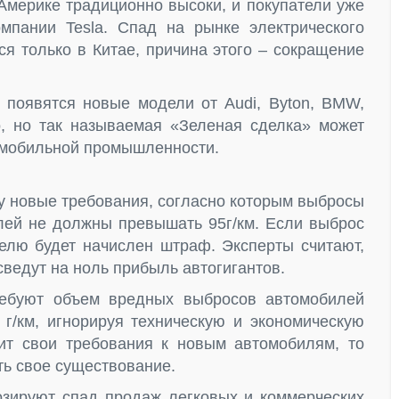
Америке традиционно высоки, и покупатели уже
мпании Tesla. Спад на рынке электрического
ся только в Китае, причина этого – сокращение
 появятся новые модели от Audi, Byton, BMW,
lvo, но так называемая «Зеленая сделка» может
омобильной промышленности.
лу новые требования, согласно которым выбросы
илей не должны превышать 95г/км. Если выброс
елю будет начислен штраф. Эксперты считают,
сведут на ноль прибыль автогигантов.
ребуют объем вредных выбросов автомобилей
г/км, игнорируя техническую и экономическую
ит свои требования к новым автомобилям, то
ть свое существование.
озируют спад продаж легковых и коммерческих