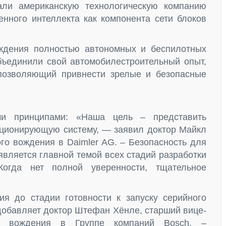
али американскую технологическую компанию
енного интеллекта как компонента сети блоков
ждения полностью автономных и беспилотных
объединили свой автомобилестроительный опыт,
позволяющий привнести зрелые и безопасные
ми принципами: «Наша цель – представить
ционирующую систему, — заявил доктор Майкл
го вождения в Daimler AG. – Безопасность для
является главной темой всех стадий разработки
Когда нет полной уверенности, тщательное
я до стадии готовности к запуску серийного
добавляет доктор Штефан Хёнле, старший вице-
ого вождения в Группе компаний Bosch. –