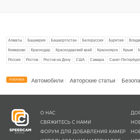
Метки
Алматы
Башкирия
Башкортостан
Белоруссия
Бурятия
Влади
Кемерово
Краснодар
Краснодарский край
Красноярск
Крым
Россия
Ростов
Ростов на Дону
США
Самара
Санкт-Петербург
Автомобили
Авторские статьи
Безопа
РУБРИКИ
О НАС
ДО
СВЯЖИТЕСЬ С НАМИ
НО
ФОРУМ ДЛЯ ДОБАВЛЕНИЯ КАМЕР
НО