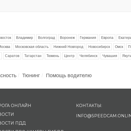
восток
Владимир
Волгоград
Воронеж
Германия
Европа
Екатер
Москва
Московская область
Нижний Новгород
Новосибирск
Омск
П
Саратов
Татарстан
Тюмень
Центр
Челябинск
Чувашия
Якут
сность
Тюнинг
Помощь водителю
РОГА ОНЛАЙН
КОНТАКТЫ:
ВОСТИ
INFO@SPEEDCAM.ONLI
ВОСТИ ПДД