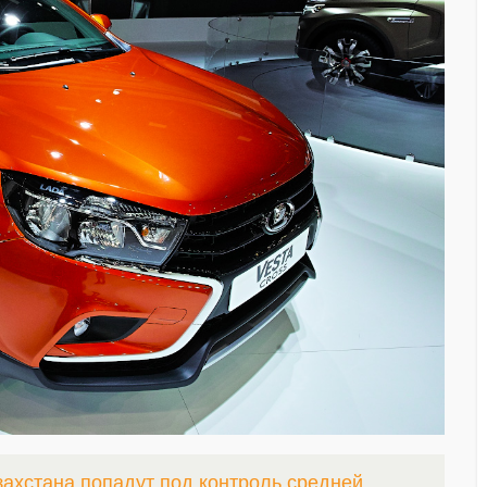
захстана попадут под контроль средней